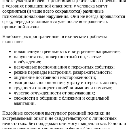
После участия в боевых действиях и длительного пребывания
в условиях повышенной опасности у человека могут
сохраняться (и чаще всего сохраняются) различные
психоэмоциональные нарушения. Они не всегда проявляются
сразу, нередко усиливаются уже после возвращения к
привычной жизни.
Наиболее распространенные психические проблемы
включают:
повышенную тревожность и внутреннее напряжение;
нарушения сна, поверхностный сон, частые
пробуждения;
навязчивые воспоминания о пережитых событиях;
резкие перепады настроения, раздражительность;
ощущение постоянной настороженности;
эмоциональное онемение, утрату интереса к жизни;
трудности с концентрацией внимания и памятью;
чувство отчужденности от окружающих;
сложности в общении с близкими и социальной
адаптации.
Подобные состояния выступают реакцией психики на
экстремальный опыт и не свидетельствуют о личностных
недостатках. Без поддержки они могут закрепляться. Рано или
поздно переходят в хроническую форму. Справиться с