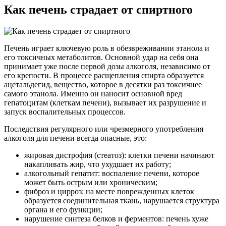
Как печень страдает от спиртного
Печень играет ключевую роль в обезвреживании этанола и
его токсичных метаболитов. Основной удар на себя она
принимает уже после первой дозы алкоголя, независимо от
его крепости. В процессе расщепления спирта образуется
ацетальдегид, вещество, которое в десятки раз токсичнее
самого этанола. Именно он наносит основной вред
гепатоцитам (клеткам печени), вызывает их разрушение и
запуск воспалительных процессов.
Последствия регулярного или чрезмерного употребления
алкоголя для печени всегда опасные, это:
жировая дистрофия (стеатоз): клетки печени начинают
накапливать жир, что ухудшает их работу;
алкогольный гепатит: воспаление печени, которое
может быть острым или хроническим;
фиброз и цирроз: на месте поврежденных клеток
образуется соединительная ткань, нарушается структура
органа и его функции;
нарушение синтеза белков и ферментов: печень хуже