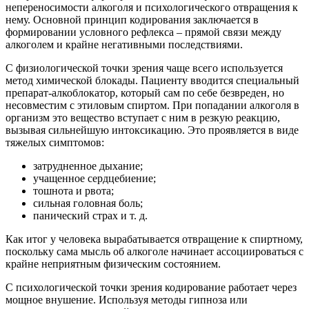
непереносимости алкоголя и психологического отвращения к
нему. Основной принцип кодирования заключается в
формировании условного рефлекса – прямой связи между
алкоголем и крайне негативными последствиями.
С физиологической точки зрения чаще всего используется
метод химической блокады. Пациенту вводится специальный
препарат-алкоблокатор, который сам по себе безвреден, но
несовместим с этиловым спиртом. При попадании алкоголя в
организм это вещество вступает с ним в резкую реакцию,
вызывая сильнейшую интоксикацию. Это проявляется в виде
тяжелых симптомов:
затрудненное дыхание;
учащенное сердцебиение;
тошнота и рвота;
сильная головная боль;
панический страх и т. д.
Как итог у человека вырабатывается отвращение к спиртному,
поскольку сама мысль об алкоголе начинает ассоциироваться с
крайне неприятным физическим состоянием.
С психологической точки зрения кодирование работает через
мощное внушение. Используя методы гипноза или