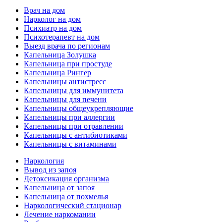
Врач на дом
Нарколог на дом
Психиатр на дом
Психотерапевт на дом
Выезд врача по регионам
Капельница Золушка
Капельница при простуде
Капельница Рингер
Капельницы антистресс
Капельницы для иммунитета
Капельницы для печени
Капельницы общеукрепляющие
Капельницы при аллергии
Капельницы при отравлении
Капельницы с антибиотиками
Капельницы с витаминами
Наркология
Вывод из запоя
Детоксикация организма
Капельница от запоя
Капельница от похмелья
Наркологический стационар
Лечение наркомании